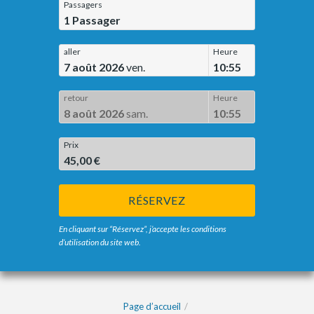
Passagers
1
Passager
aller
Heure
7 août 2026
ven.
10:55
retour
Heure
8 août 2026
sam.
10:55
Prix
45,00 €
RÉSERVEZ
En cliquant sur “Réservez”, j’accepte les conditions
d’utilisation du site web.
Page d’accueil