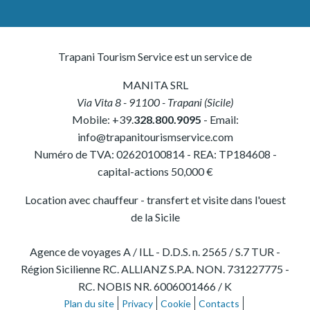
Trapani Tourism Service est un service de
MANITA SRL
Via Vita 8
-
91100
-
Trapani
(
Sicile
)
Mobile:
+39.
328.800.9095
- Email:
info@trapanitourismservice.com
Numéro de TVA:
02620100814
-
REA: TP184608
-
capital-actions 50,000 €
Location avec chauffeur - transfert et visite dans l'ouest
de la Sicile
Agence de voyages A / ILL - D.D.S. n. 2565 / S.7 TUR -
Région Sicilienne RC. ALLIANZ S.P.A. NON. 731227775 -
RC. NOBIS NR. 6006001466 / K
Plan du site
Privacy
Cookie
Contacts