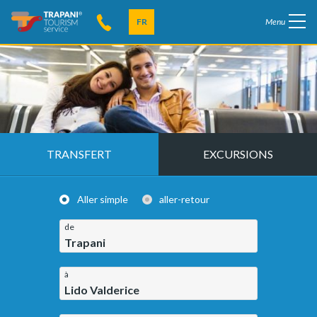
FR
Menu
TRANSFERT
EXCURSIONS
Aller simple
aller-retour
de
Trapani
à
Lido Valderice